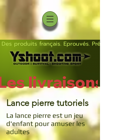
Des produits français. Eprouvés. Précis.  Solides  L
Les livraisons rep
Lance pierre tutoriels
La lance pierre est un jeu
d'enfant pour amuser les
adultes