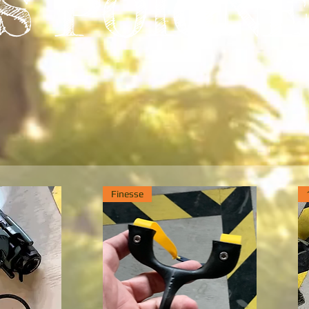
ES
POIGN
Finesse