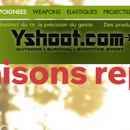
POIGNEES
WEAPONS
ELASTIQUES
PROJECTIL
instinct du tir, la précision du geste.
aisons r