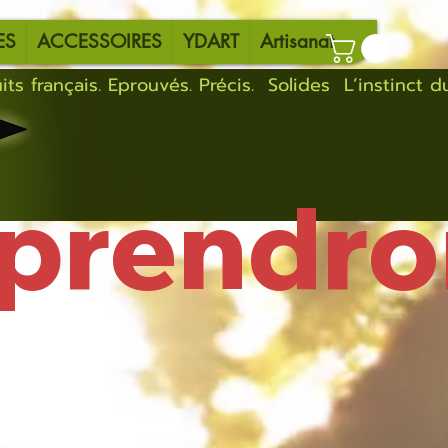
ES
ACCESSOIRES
YDART
Artisanat
eprendro