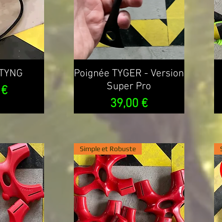
STYNG
Poignée TYGER - Version
Super Pro
 €
Prix
39,00 €
Simple et Robuste