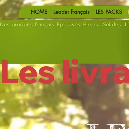
HOME
Leader français
LES PACKS
Des produits français. Eprouvés. Précis.  Solides  L’
Les livr