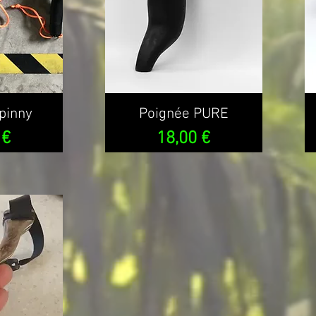
pinny
Poignée PURE
Prix
 €
18,00 €