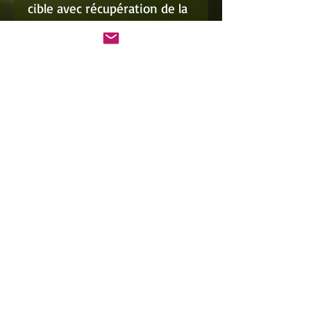
cible avec récupération de la
bille, la bille inox gardera
toujours son aspect propre et
brillant, et les billes en acier
au carbone sont plutôt
destinées aux tirs en pleine
nature. L'acier au carbone va
s'oxyder et se désagréger
avec le temps. Son impact
environnemental est donc
moindre que celui d'une bille
inox.
Il est recommandé
néanmoins de récupérer ces
projectiles au plus possible.