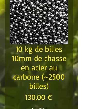
10 kg de billes
10mm de chasse
en acier au
carbone (~2500
billes)
Prix
130,00 €