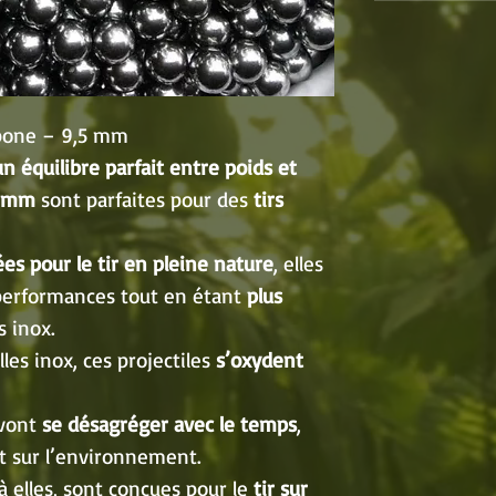
rbone – 9,5 mm
n équilibre parfait entre poids et
5 mm
sont parfaites pour des
tirs
ées pour le tir en pleine nature
, elles
 performances tout en étant
plus
s inox.
les inox, ces projectiles
s’oxydent
 vont
se désagréger avec le temps
,
ct sur l’environnement.
 à elles, sont conçues pour le
tir sur