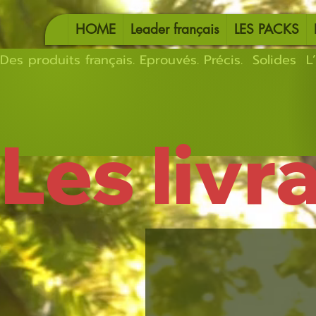
HOME
Leader français
LES PACKS
Des produits français. Eprouvés. Précis.  Solides  L’
Les livr