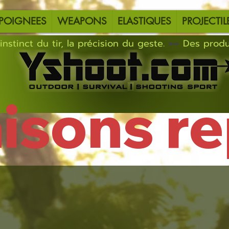
POIGNEES
WEAPONS
ELASTIQUES
PROJECTIL
instinct du tir, la précision du geste.
aisons r