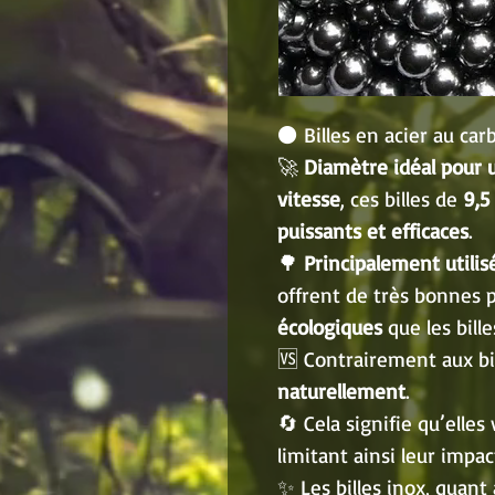
⚫ Billes en acier au ca
🚀
Diamètre idéal pour u
vitesse
, ces billes de
9,
puissants et efficaces
.
🌳
Principalement utilis
offrent de très bonnes
écologiques
que les bille
🆚 Contrairement aux bil
naturellement
.
🔄 Cela signifie qu’elles
limitant ainsi leur impa
✨ Les billes inox, quant