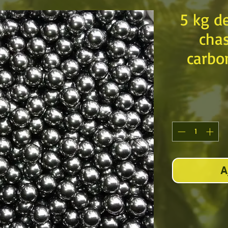
5 kg d
chas
carbon
A