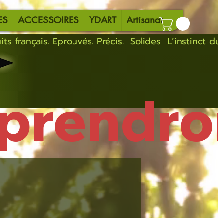
ES
ACCESSOIRES
YDART
Artisanat
eprendro