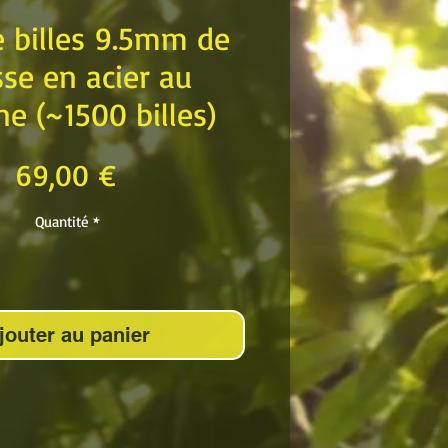
e billes 9.5mm de
se en acier au
e (~1500 billes)
Prix
69,00 €
Quantité
*
jouter au panier