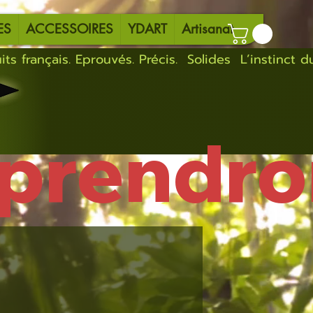
ES
ACCESSOIRES
YDART
Artisanat
eprendro