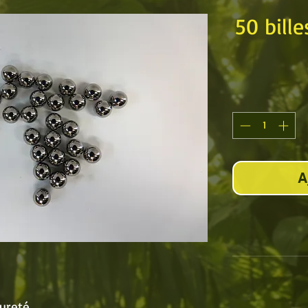
50 bill
A
dureté