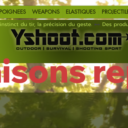
POIGNEES
WEAPONS
ELASTIQUES
PROJECTIL
instinct du tir, la précision du geste.
aisons r