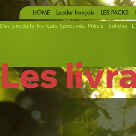
HOME
Leader français
LES PACKS
Des produits français. Eprouvés. Précis.  Solides  L’
Les livr