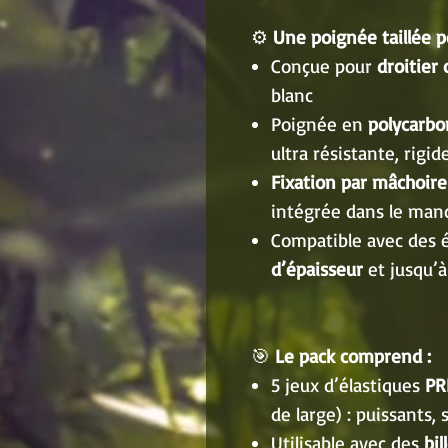
⚙️
Une poignée taillée po
Conçue pour
droitier
blanc
Poignée en
polycarbo
ultra résistante, rigid
Fixation par mâchoire
intégrée dans le man
Compatible avec des 
d’épaisseur
et jusqu’
🎯
Le pack comprend :
5 jeux d’élastiques
PR
de large) : puissants, 
Utilisable avec des
bi