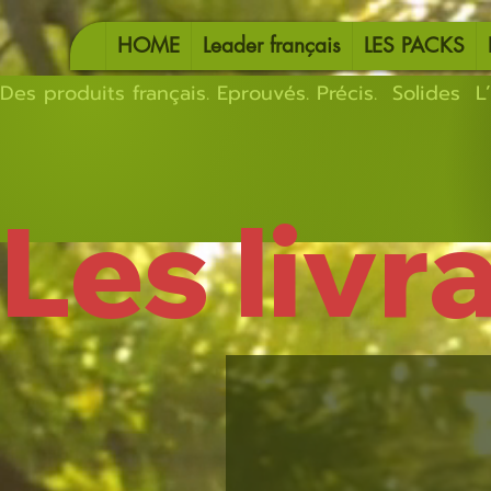
HOME
Leader français
LES PACKS
Des produits français. Eprouvés. Précis.  Solides  L’
Les livr