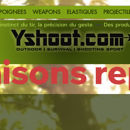
POIGNEES
WEAPONS
ELASTIQUES
PROJECTIL
instinct du tir, la précision du geste.
aisons r