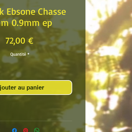
ck Ebsone Chasse
m 0.9mm ep
Prix
72,00 €
Quantité
*
jouter au panier