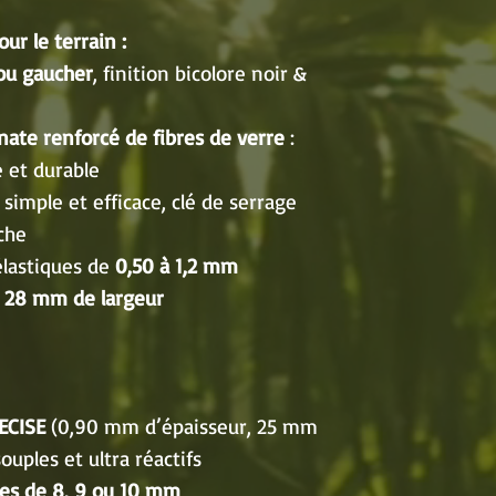
ur le terrain :
 ou gaucher
, finition bicolore noir &
nate renforcé de fibres de verre
:
e et durable
simple et efficace, clé de serrage
che
élastiques de
0,50 à 1,2 mm
à
28 mm de largeur
ECISE
(0,90 mm d’épaisseur, 25 mm
souples et ultra réactifs
lles de 8, 9 ou 10 mm