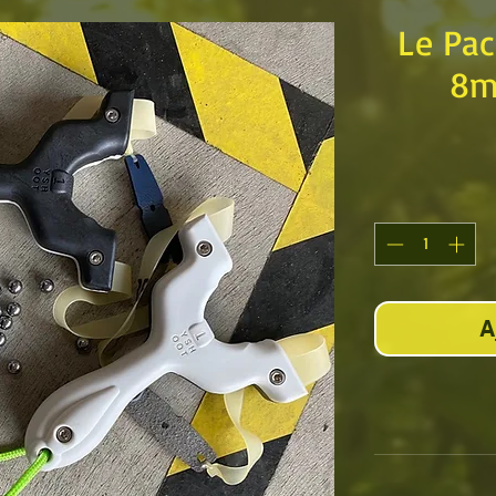
Le Pa
8m
A