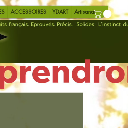
ES
ACCESSOIRES
YDART
Artisanat
eprendro