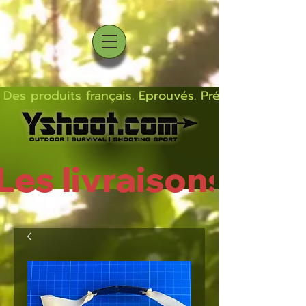
Des produits français. Eprouvés. Précis.  Solides  L
Les livraisons rep