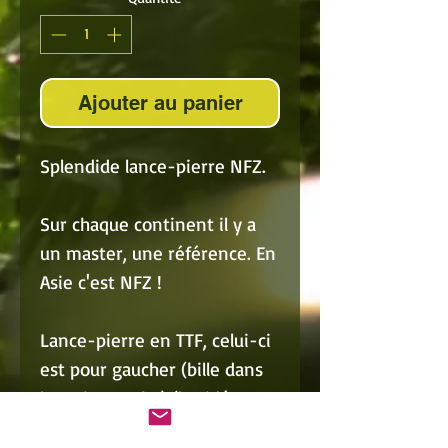
Ajouter au panier
Splendide lance-pierre NFZ.
Sur chaque continent il y a
un master, une référence. En
Asie c'est NFZ !
Lance-pierre en TTF, celui-ci
est pour gaucher (bille dans
la main gauche) (la vidéo est
celle du LP pour droitier) . De