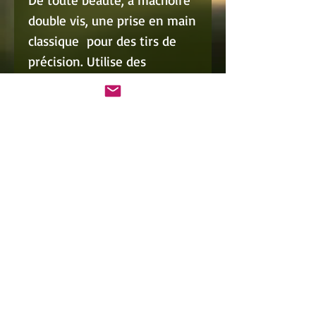
double vis, une prise en main
classique pour des tirs de
précision. Utilise des
élastiques jusqu'à 23mm de
large côté fourche.
Adapté parfaitement aux
compétiteurs, ce magnifique
lance-pierre a gagné des
compétitions en Indonésie.
Bois et aluminium de Qualité
.
Plus que de l'artisanat : une
oeuvre d'art !! pour les