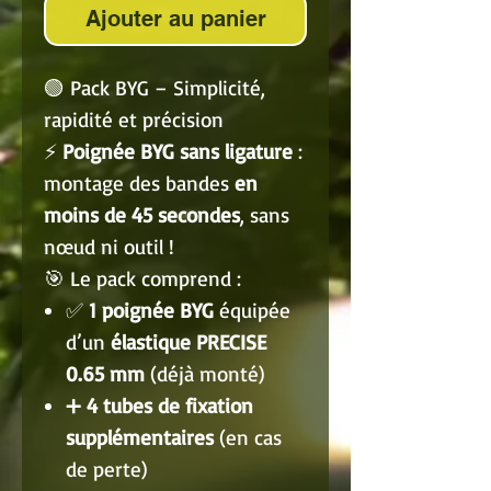
Ajouter au panier
🟢 Pack BYG – Simplicité,
rapidité et précision
⚡
Poignée BYG sans ligature
:
montage des bandes
en
moins de 45 secondes
, sans
nœud ni outil !
🎯 Le pack comprend :
✅
1 poignée BYG
équipée
d’un
élastique PRECISE
0.65 mm
(déjà monté)
➕
4 tubes de fixation
supplémentaires
(en cas
de perte)