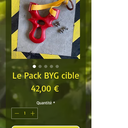
Le Pack BYG cible
Prix
42,00 €
Quantité
*