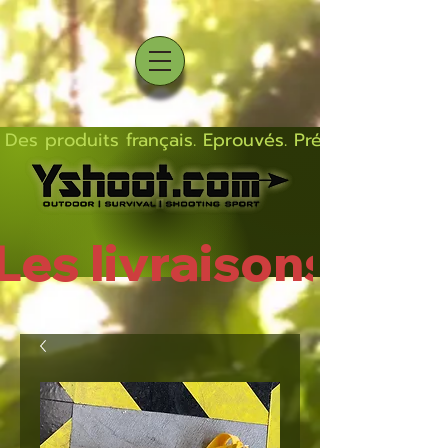
Des produits français. Eprouvés. Précis.  Solides  L
Les livraisons rep