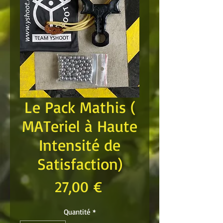
Le Pack Mathis (
MATeriel à Haute
Intensité de
Satisfaction)
Prix
27,00 €
Quantité
*