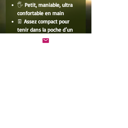
🖐️
Petit, maniable, ultra
confortable en main
👖
Assez compact pour
tenir dans la poche d’un
jean
🎯 Il est ici monté avec :
🔄 Un
élastique
compétition
à la fois
doux
et énergique
🟤 Une
poche en cuir fin
parfaitement adaptée aux
billes de 8 mm
📦 Le pack comprend
également :
⚫
50 billes en acier – 8