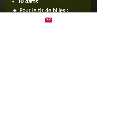
10 darts
🔸 Pour le tir de billes :
1
kit chasse
pour billes de 8
mm
100 billes acier
de 8 mm
✅ Et bien sûr :
1
poignée Spinny
, le cœur
du système
Seule
Spinny
offre cette
exclusivité mondiale:
la
compatibilité avec
tous les
projectiles!
Un seul mot :
polyvalence
✔️ Flèches
✔️ Darts
✔️ Billes