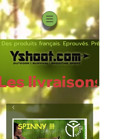
Des produits français. Eprouvés. Précis.  Solides  L
Les livraisons rep