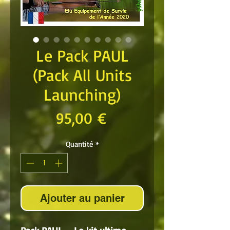
Le Pack PAUL
(Pack All Units
Launching)
Prix
95,00 €
Quantité
*
Ajouter au panier