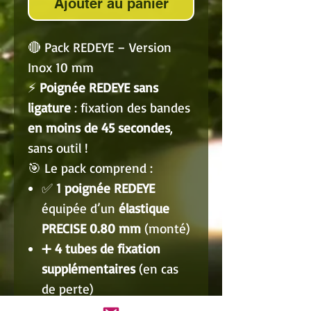
Ajouter au panier
🔴 Pack REDEYE – Version
Inox 10 mm
⚡
Poignée REDEYE sans
ligature
: fixation des bandes
en moins de 45 secondes
,
sans outil !
🎯 Le pack comprend :
✅
1 poignée REDEYE
équipée d’un
élastique
PRECISE 0.80 mm
(monté)
➕
4 tubes de fixation
supplémentaires
(en cas
de perte)
➕
3 élastiques de rechange