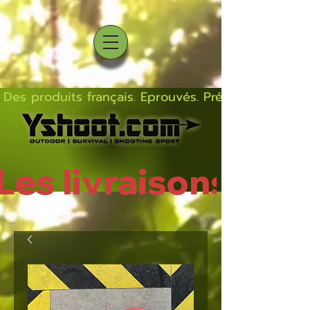
Des produits français. Eprouvés. Précis.  Solides  L
Les livraisons rep