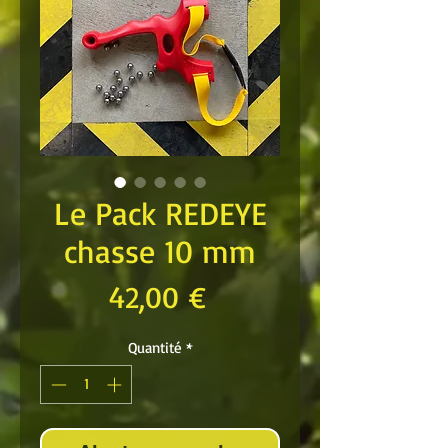
Le Pack REDEYE
chasse 10 mm
Prix
42,00 €
Quantité
*