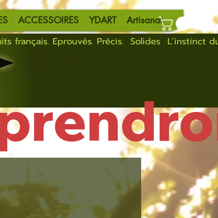
ES
ACCESSOIRES
YDART
Artisanat
eprendro