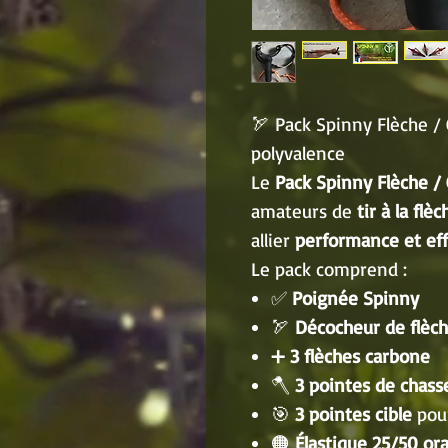
🏹 Pack Spinny Flèche / 
polyvalence
Le
Pack Spinny Flèche /
amateurs de
tir à la flèc
allier
performance et eff
Le pack comprend :
✅
Poignée Spinny
🏹
Décocheur de flèc
➕
3 flèches carbone
🪓
3 pointes de chass
🎯
3 pointes cible
pour
🟠
Élastique 25/50 o