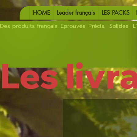
HOME
Leader français
LES PACKS
Des produits français. Eprouvés. Précis.  Solides  L’
Les livr