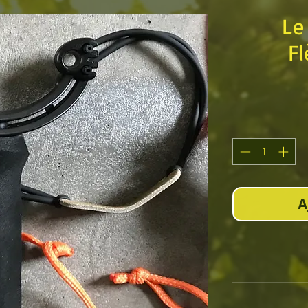
Le
F
A