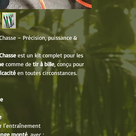
Chasse – Précision, puissance &
 Chasse
est un kit complet pour les
he
comme de
tir à bille
, conçu pour
icacité
en toutes circonstances.
he
e
 l’entraînement
range monté
, avec :