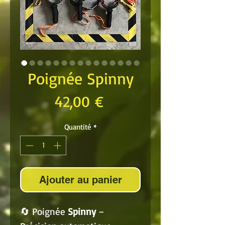
Poignée Spinny
Prix
42,00 €
Quantité
*
Ajouter au panier
🔄 Poignée
Spinny
–