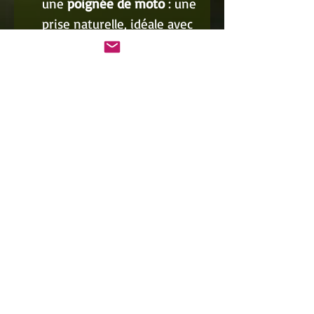
une
poignée de moto
: une
prise naturelle, idéale avec
ancrage main ou
décocheur
✅ Polyvalence &
compatibilité
Ambidextre : convient aux
droitiers et gauchers
✅ Compatible avec
tous les
types d’élastiques
: tubes
ou bandes, grâce aux
extrémités brevetées
Yshoot
🏹 Parfaite pour le tir à la
fléchette (Dart)
Sécurité, stabilité et