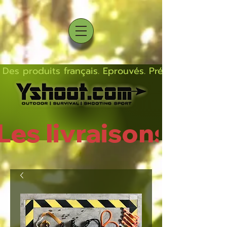
Des produits français. Eprouvés. Précis.  Solides  L
Les livraisons rep