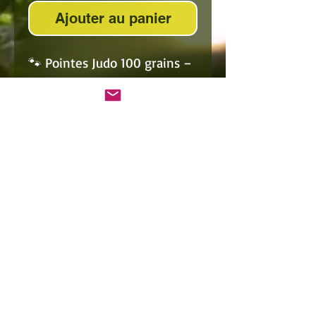
Ajouter au panier
🐾 Pointes Judo 100 grains –
Spéciales petit gibier
🎯
Pointes Judo de 100
grains
, parfaites pour la
chasse au petit gibier
comme
les
lapins
ou les
nuisibles
.
🔩 Leur conception empêche
la flèche de s’enfoncer dans
le sol, ce qui les rend idéales
pour les
tirs au sol
.
📦
Vendues par lot de 3
.