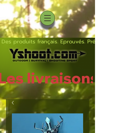
Des produits français. Eprouvés. Précis.  Solides  L
Les livraisons rep