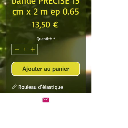
bande PRECISE 15
cm x 2 m ep 0.65
Prix
13,50 €
Quantité
*
Ajouter au panier
📏 Rouleau d’élastique
PRECISE – 2 m x 15 cm
✂️
Rouleau de 2 mètres de
long sur 15 cm de large
, à
découper soi-même
selon