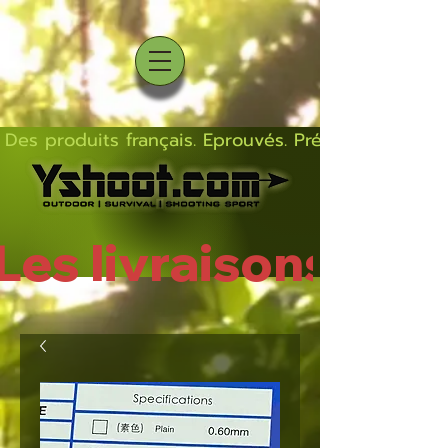
Des produits français. Eprouvés. Précis.  Solides  L
Les livraisons rep