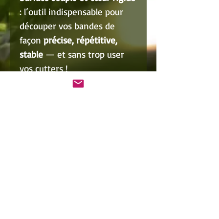
: l’outil indispensable pour
découper vos bandes de
façon
précise, répétitive,
stable
— et sans trop user
vos cutters !
Associé à un
cutter rotatif
et
à une
règle de découpe
, vous
deviendrez un véritable
expert dans la fabrication de
vos propres
élastiques plats
.
⚠️ Cet article concerne
uniquement le
tapis de
découpe
.
La règle et le cutter sont
vendus séparément.